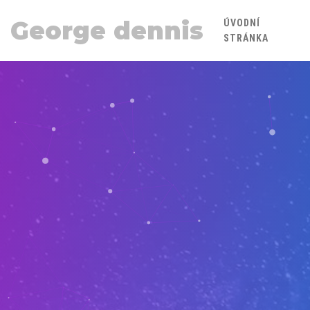
George dennis
ÚVODNÍ
STRÁNKA