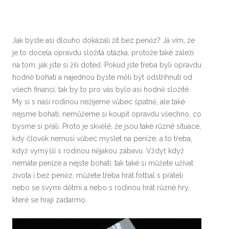
Jak byste asi dlouho dokázali žít bez peněz? Já vím, že
je to docela opravdu složitá otázka, protože také záleží
na tom, jak jste si žili doteď. Pokud jste třeba byli opravdu
hodně bohatí a najednou byste měli být odstřihnutí od
všech financí, tak by to pro vás bylo asi hodně složité.
My si s naší rodinou nežijeme vůbec špatně, ale také
nejsme bohatí, nemůžeme si koupit opravdu všechno, co
bysme si přáli. Proto je skvělé, že jsou také různé situace,
kdy člověk nemusí vůbec myslet na peníze, a to třeba,
když vymýšlí s rodinou nějakou zábavu. Vždyť když
nemáte peníze a nejste bohatí, tak také si můžete užívat
života i bez peněz, můžete třeba hrát fotbal s přáteli
nebo se svými dětmi a nebo s rodinou hrát různé hry,
které se hrají zadarmo.