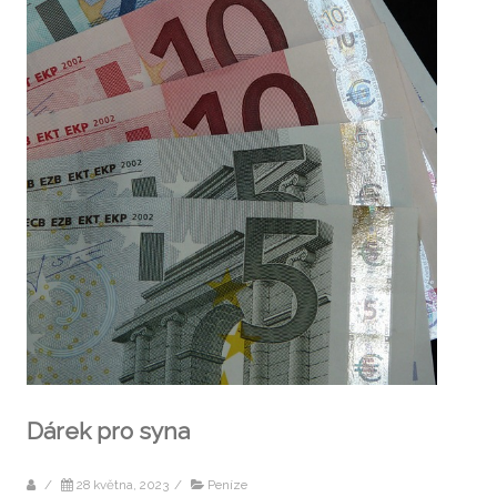
Dárek pro syna
/
28 května, 2023
/
Peníze