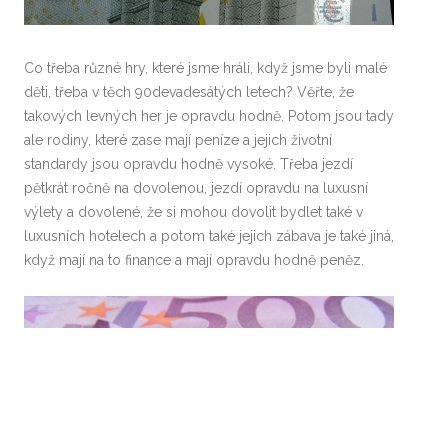
Co třeba různé hry, které jsme hráli, když jsme byli malé
děti, třeba v těch 90devadesátých letech? Věřte, že
takových levných her je opravdu hodně. Potom jsou tady
ale rodiny, které zase mají peníze a jejich životní
standardy jsou opravdu hodně vysoké. Třeba jezdí
pětkrát ročně na dovolenou, jezdí opravdu na luxusní
výlety a dovolené, že si mohou dovolit bydlet také v
luxusních hotelech a potom také jejich zábava je také jiná,
když mají na to finance a mají opravdu hodně peněz.