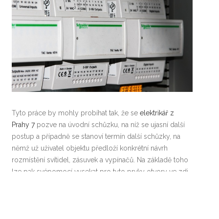
Tyto práce by mohly probíhat tak, že se
elektrikář z
Prahy 7
pozve na úvodní schůzku, na níž se ujasní další
postup a případně se stanoví termín další schůzky, na
němž už uživatel objektu předloží konkrétní návrh
rozmístění svítidel, zásuvek a vypínačů. Na základě toho
lze pak svépomocí vysekat pro tyto prvky otvory ve zdi
a vysekat nebo vyfrézovat drážky pro elektrické kabely,
které pak elektrikář pouze nainstaluje a zapojí.
Součástí prací také může být výměna elektrického