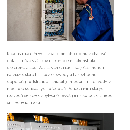
Rekonstrukce či výstavba rodinného domu v chatové
oblasti může vyžadovat i kompletní rekonstrukci
elektroinstalace. Ve starých chatách se ještě mohou
nacházet staré hliníkové rozvody a ty rozhodně
doporučuji odstranit a nahradit je moderními rozvody v
mědi dle současných předpisů. Ponecháním starých
rozvodů se zcela zbytečně navyšuje riziko požáru nebo
smrtelného úrazu.