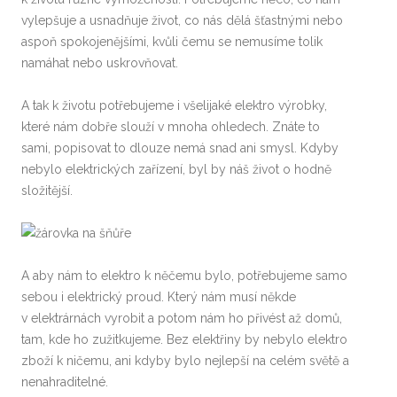
vylepšuje a usnadňuje život, co nás dělá šťastnými nebo
aspoň spokojenějšími, kvůli čemu se nemusíme tolik
namáhat nebo uskrovňovat.
A tak k životu potřebujeme i všelijaké elektro výrobky,
které nám dobře slouží v mnoha ohledech. Znáte to
sami, popisovat to dlouze nemá snad ani smysl. Kdyby
nebylo elektrických zařízení, byl by náš život o hodně
složitější.
A aby nám to elektro k něčemu bylo, potřebujeme samo
sebou i elektrický proud. Který nám musí někde
v elektrárnách vyrobit a potom nám ho přivést až domů,
tam, kde ho zužitkujeme. Bez elektřiny by nebylo elektro
zboží k ničemu, ani kdyby bylo nejlepší na celém světě a
nenahraditelné.