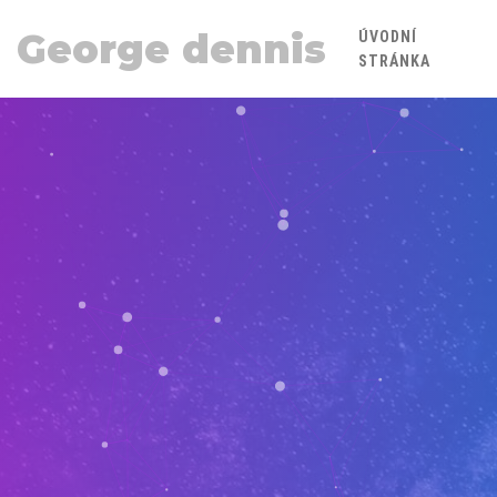
George dennis
ÚVODNÍ
STRÁNKA