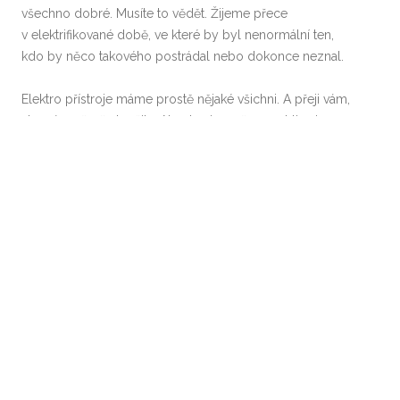
všechno dobré. Musíte to vědět. Žijeme přece
v elektrifikované době, ve které by byl nenormální ten,
kdo by něco takového postrádal nebo dokonce neznal.
Elektro přístroje máme prostě nějaké všichni. A přeji vám,
aby vám věrně sloužily. Abyste si na ně nemohli ani
v nejmenším stěžovat.
Share this Post
Post
←
MARKETINGOVÁ AGENTURA
PODNIKATELÉ A JEJICH VÝZVY