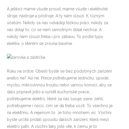
A jelikož máme všude proud, máme všude i elektrické
stroje, nástroje a přístroje. A ty nám slouží. K různým
účelům. Někdy za nás odvádějí těžkou práci, někdy za
nás dělají to, co se nám samotným dělat nechce. A
někdy nám slouží třeba i pro zábavu. To podle typu
elektra, o kterém se zrovna bavíme.
Ruku na srdce. Obešli byste se bez podobných zařízení
anebo ne? Asi ne. Přece potřebujeme ledničku, sporák,
myčku, mikrovlnnou troubu nebo varnou konvici, aby se
dalo připravit jídlo a vyřídit kuchyňské práce,
potřebujeme elektro, které za nás luxuje, pere, žehlí,
potřebujeme i něco, čím se dá třeba vozit. To všechno je
na elektřinu. A nejenom to. Je toho mnohem víc. Všichni
byste určitě přidali spoustu dalších zařízení, která mezi
elektro patří. A všichni taky jistě víte, k čemu je to