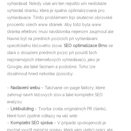
vyhledávat. Někdy však ani ten největší um nedokáže
vyhledat stránku, která je špatně optimalizovaná pro
vyhledávače. Tímto problémem trpí skutečně obrovské
procento všech www stránek. Aby totiž byla www
stránka efektivní, musí návštěvníka nejenom zaujmout ale
hlavně být na předních pozicích při vyhledávání
specifického klíčového slova.
SEO optimalizace Brno
se
stará o dosažení předních pozic při použití těch
nejznámějších internetových vyhledávačů, jako je
Google, ale také Seznam a podobně. Toho lze
dosáhnout hned několika způsoby:
–
Nastavení webu
– Takzvané on-page faktory, které
zahrnují návrh klíčových slov a také kompletní SEO
analýzu
–
Linkbuilding
– Tvorba zcela originálních PR článků,
které tvoří zpětné odkazy na váš web
–
Kompletní SEO správa
– V případě spokojenosti je
možné využít měsíční správu, která vám ulehčí práci, ale