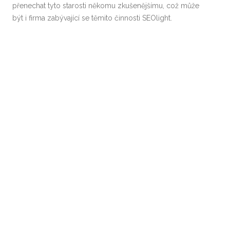
přenechat tyto starosti někomu zkušenějšímu, což může
být i firma zabývající se těmito činnosti SEOlight.
Share this Post
Post
←
VÝBĚR SPRÁVNÝCH RUKAVIC
ZAŽEŇTE VČAS METABOLICKÝ
navigation
JE OŘÍŠEK. JAK NA TO?
SYNDROM
→
Hledat
HLEDAT