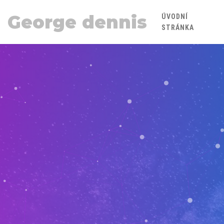
George dennis
ÚVODNÍ
STRÁNKA