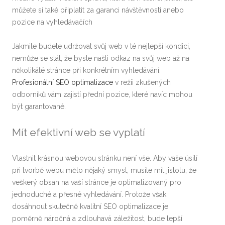
můžete si také připlatit za garanci návštěvnosti anebo
pozice na vyhledávačích
Jakmile budete udržovat svůj web v té nejlepší kondici,
nemůže se stát, že byste našli odkaz na svůj web až na
několikáté stránce při konkrétním vyhledávání.
Profesionální SEO optimalizace
v režii zkušených
odborníků vám zajistí přední pozice, které navíc mohou
být garantované.
Mít efektivní web se vyplatí
Vlastnit krásnou webovou stránku není vše. Aby vaše úsilí
při tvorbě webu mělo nějaký smysl, musíte mít jistotu, že
veškerý obsah na vaší stránce je optimalizovaný pro
jednoduché a přesné vyhledávání. Protože však
dosáhnout skutečně kvalitní SEO optimalizace je
poměrně náročná a zdlouhavá záležitost, bude lepší