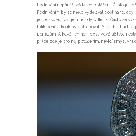
Podnikání nepřináší vždy jen potěšení. Často je i př
Podnikáním by se mělo vydělávat dost na to, aby by
jenže skutečnost je mnohdy odlišná. Často se vys
tolik peněz, kolik by potřeboval. A všichni budete j
penězům. A když jich není dost, když už tyto nestač
práce zde je pro něj potěšením, nevidí smysl v 