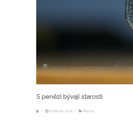
S penězi bývají starosti
/
8 března, 2026
/
Peníze