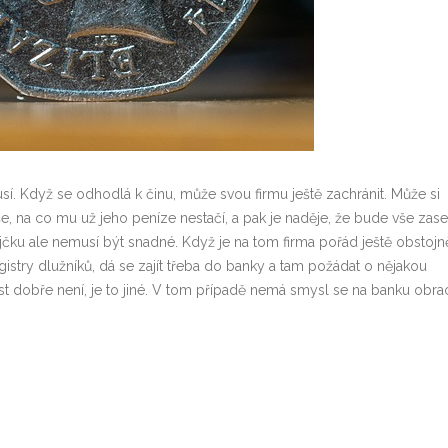
í. Když se odhodlá k činu, může svou firmu ještě zachránit. Může si
vše, na co mu už jeho peníze nestačí, a pak je naděje, že bude vše zase
čku ale nemusí být snadné. Když je na tom firma pořád ještě obstojn
egistry dlužníků, dá se zajít třeba do banky a tam požádat o nějakou
t dobře není, je to jiné. V tom případě nemá smysl se na banku obrac
í.