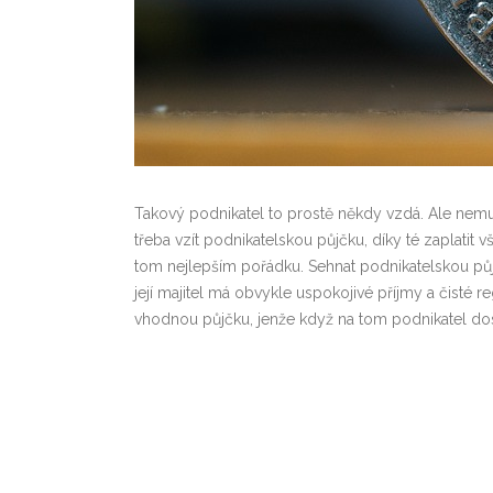
Takový podnikatel to prostě někdy vzdá. Ale nemus
třeba vzít podnikatelskou půjčku, díky té zaplatit 
tom nejlepším pořádku.
Sehnat podnikatelskou půj
její majitel má obvykle uspokojivé příjmy a čisté r
vhodnou půjčku, jenže když na tom podnikatel dos
protože ta mu nevyhoví a žádné peníze mu nepůjč