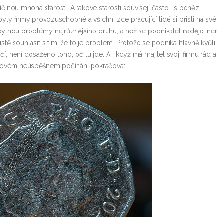
íčinou mnoha starostí. A takové starosti souvisejí často i s penězi.
ly firmy provozuschopné a všichni zde pracující lidé si přišli na své
kytnou problémy nejrůznějšího druhu, a než se podnikatel naděje, n
istě souhlasit s tím, že to je problém. Protože se podniká hlavně kvůli
í, není dosaženo toho, oč tu jde. A i když má majitel svoji firmu rád a
takovém neúspěšném počínání pokračovat.