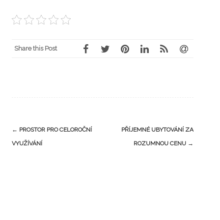
Share this Post
Post
←
PROSTOR PRO CELOROČNÍ
PŘÍJEMNÉ UBYTOVÁNÍ ZA
navigation
VYUŽÍVÁNÍ
ROZUMNOU CENU
→
Hledat
HLEDAT