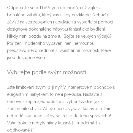
Odpoutejte se od běžných obchodů a užívejte si
bohatého výběru, který vás nikdy nezklame. Nebuďte
závislí na stereotypních nabídkách a vytvořte si pomocí
designově dokonalého
nábytku
fantastické bydlení.
Nikdy není pozdě na změnu. Bojíte se velkých výdajů?
Pořízení moderního vybavení není nemožnou
představou! Prohlédněte si všestranné možnosti, které
jsou dostupné všem.
Vybírejte podle svým možností
Jste limitováni svými příjmy? V internetovém obchodě s
elegantním nábytkem to není překážka. Nastavte si
cenový strop a zjednodušte si výběr. Uvidíte, jak si
zpříjemníte chvíle. Ať už chcete vybavit kuchyni, ložnici
nebo dětský pokoj, vždy se trefíte do toho správného!
Vaše pokoje nebyly nikdy krásnější, modernější a
obdivovanější!