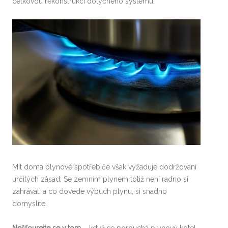
celkovou rekonstrukci dotyčného systému.
Mít doma plynové spotřebiče však vyžaduje dodržování
určitých zásad. Se zemním plynem totiž není radno si
zahrávat, a co dovede výbuch plynu, si snadno
domyslíte.
Nešťourejte se v tom
– když se porouchá plynový kotel,