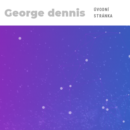
George dennis
ÚVODNÍ
STRÁNKA