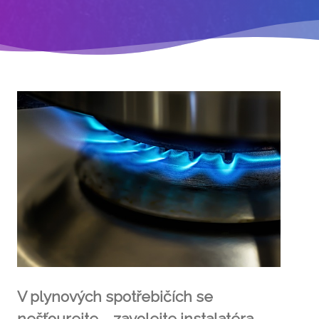
V plynových spotřebičích se
nešťourejte – zavolejte instalatéra