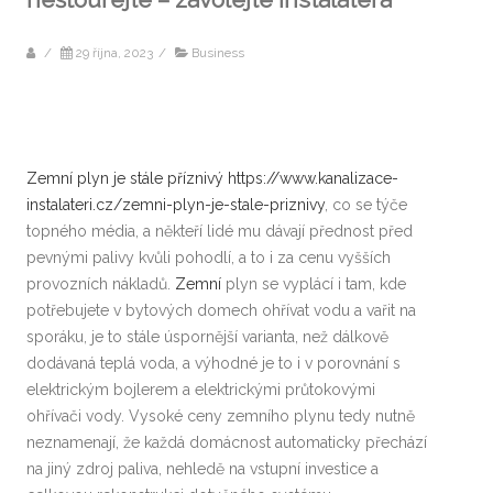
/
29 října, 2023
/
Business
Zemní plyn je stále příznivý https://www.kanalizace-
instalateri.cz/zemni-plyn-je-stale-priznivy
, co se týče
topného média, a někteří lidé mu dávají přednost před
pevnými palivy kvůli pohodlí, a to i za cenu vyšších
provozních nákladů.
Zemní
plyn se vyplácí i tam, kde
potřebujete v bytových domech ohřívat vodu a vařit na
sporáku, je to stále úspornější varianta, než dálkově
dodávaná teplá voda, a výhodné je to i v porovnání s
elektrickým bojlerem a elektrickými průtokovými
ohřívači vody. Vysoké ceny zemního plynu tedy nutně
neznamenají, že každá domácnost automaticky přechází
na jiný zdroj paliva, nehledě na vstupní investice a