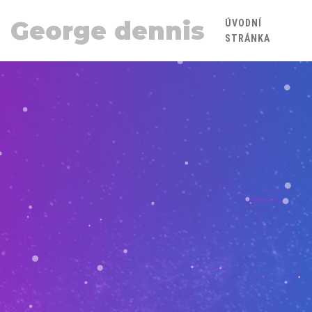
George dennis
ÚVODNÍ
STRÁNKA