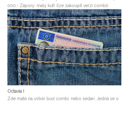
000,- Zápory: malý kufr (lze zakoupit verzi combi).
Octavia I
Zde máte na výběr buď combi, nebo sedan. Jedná se o
1.9 tdi (nafta) s výkonem 81 kW, 66 kW, 74 kW. Zbarvení:
tmavě zelená, šedivá, červená, modrá, černá, stříbrná,
bílá. K dostání i s benzínovým palivem 1.6, 1.8 turbo, 2.0.
Klady: spotřeba, prostorově dobrý kufr, levné autodíly.
Zápory: větší auto. Finanční stránka, cca 50 000,-