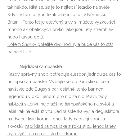
tak někdo. Říká se, že je to nejlepší letadlo na světě.
Kdysi v tomto typu létali váleční piloti v Německu i
Británii. Tento let je otevřený a vy si můžete vyzkoušet
mnoho akrobatických prvků, jako jsou lety střemhlav
nebo hlavou dolů.
Kolem Sněžky poletíte dvě hodiny a bude vás to stát
patnáct tisíc.
·
Nejdražší šampaňské
Každý správný snob potřebuje alespoň jednou za čas to
nejlepší šampaňské. Vydejte se do Pařížské ulice a
navštivte zde Bugsy’s bar, ostatně, tento bar není
legendou v okolí jenom pro nic za nic. Právě tady
nabízeli sklenku nejdražšího šampaňského na světě a
lákali tak na exkluzivitu. Jedna sklenka vyšla degustátora
na dvacet tisíc korun. I dnes tady nabízejí spoustu
skvostů,
například šampaňské z roku 1921, jehož lahev
byla vyčíslena na asi sto tisíc korun
.