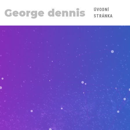
George dennis
ÚVODNÍ
STRÁNKA