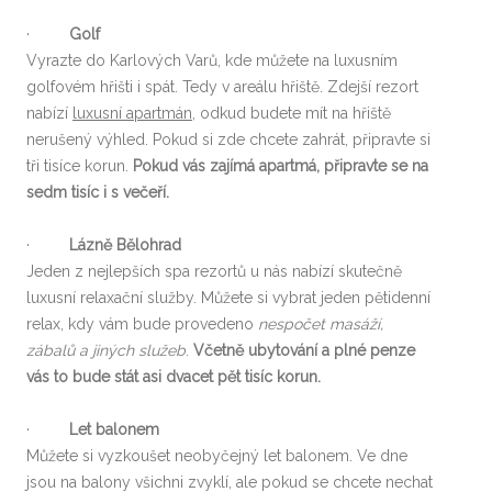
·
Golf
Vyrazte do Karlových Varů, kde můžete na luxusním
golfovém hřišti i spát. Tedy v areálu hřiště. Zdejší rezort
nabízí
luxusní apartmán
, odkud budete mít na hřiště
nerušený výhled. Pokud si zde chcete zahrát, připravte si
tři tisíce korun.
Pokud vás zajímá apartmá, připravte se na
sedm tisíc i s večeří.
·
Lázně Bělohrad
Jeden z nejlepších spa rezortů u nás nabízí skutečně
luxusní relaxační služby. Můžete si vybrat jeden pětidenní
relax, kdy vám bude provedeno
nespočet masáží,
zábalů a jiných služeb
.
Včetně ubytování a plné penze
vás to bude stát asi dvacet pět tisíc korun.
·
Let balonem
Můžete si vyzkoušet neobyčejný let balonem. Ve dne
jsou na balony všichni zvyklí, ale pokud se chcete nechat