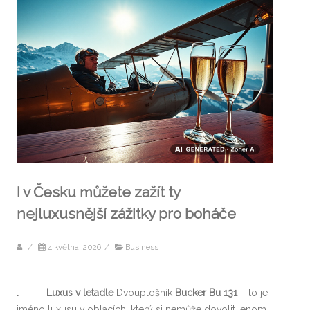
I v Česku můžete zažít ty
nejluxusnější zážitky pro boháče
/
4 května, 2026
/
Business
. Luxus v letadle
Dvouplošník
Bucker Bu 131
– to je
jméno luxusu v oblacích, který si nemůže dovolit jenom