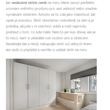
tak
vestavěné skříně ceník
na míru, které zaručí perfektní
srovnání vnitřního prostoru pro vaší velikost nebo snadné
vyndávání oblečení. Ačkoliv se to zdá jako maličkost, tak
opak je pravdou. Skříň otevíráme i několikrát za den a je
potřeba, abyste v ní všechno viděli a měli naprostý
přehled o tom, co kde máte. Není to jen kus dřeva, ale je
to něco, kam si ukládáte své osobní věci a oblečení.
Neváhejte tak a nikdy nekupujte skříň od velkých firem,
ale radši si připlaťte a nechte si udělat skříň na míru.