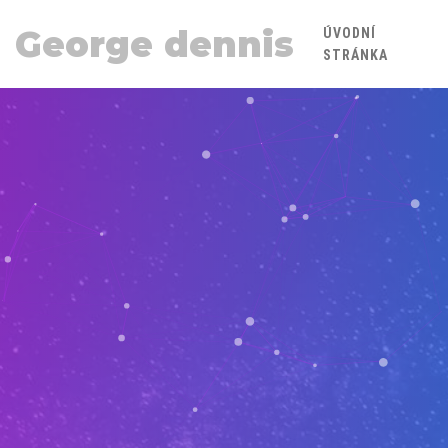
George dennis
ÚVODNÍ
STRÁNKA