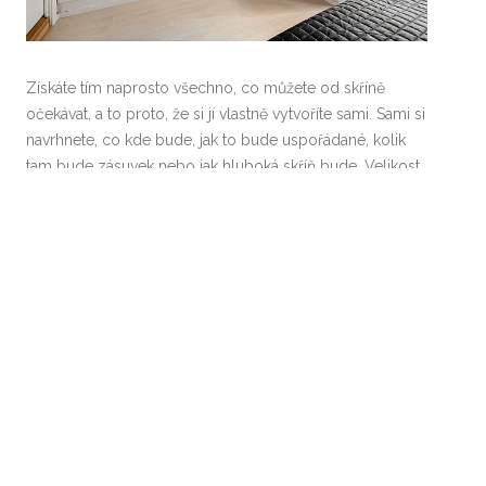
Získáte tím naprosto všechno, co můžete od skříně
očekávat, a to proto, že si jí vlastně vytvoříte sami. Sami si
navrhnete, co kde bude, jak to bude uspořádané, kolik
tam bude zásuvek nebo jak hluboká skříň bude. Velikost,
počet poli, počet zásuvek, otevírání na jakou stranu
chcete a další detaily se dají udělat přesně podle vašich
představ. Nic vás tak nepřekvapí a co víc, můžete si jí
nechat u vás doma smontovat. Tím budete mít jistotu, že
je vše tak, jak má být.
Navíc jsou oproti kupovaným
skříním úplně jinde s kvalitou a vydrží vám doslova celý
život. Nejlepší volbou je využít celý prostor, a to až ke
stropu, kam můžete dát věci, které tolik nepoužíváte.
Každý úložný prostor se počítá a pokud bydlíte v bytě,
tak to platí dvojnásob.