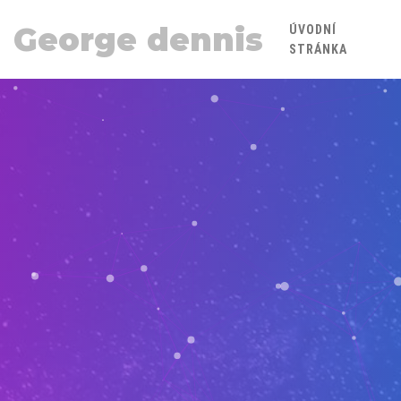
George dennis
ÚVODNÍ
STRÁNKA