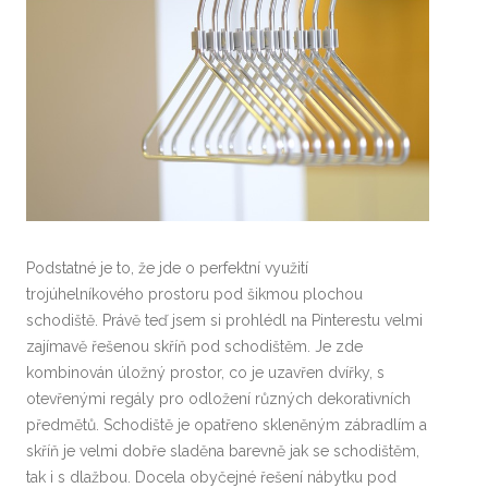
Podstatné je to, že jde o perfektní využití
trojúhelníkového prostoru pod šikmou plochou
schodiště. Právě teď jsem si prohlédl na Pinterestu velmi
zajímavě řešenou skříň pod schodištěm. Je zde
kombinován úložný prostor, co je uzavřen dvířky, s
otevřenými regály pro odložení různých dekorativních
předmětů. Schodiště je opatřeno skleněným zábradlím a
skříň je velmi dobře sladěna barevně jak se schodištěm,
tak i s dlažbou. Docela obyčejné řešení nábytku pod