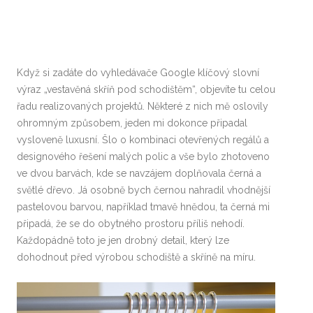
Když si zadáte do vyhledávače Google klíčový slovní
výraz „vestavěná skříň pod schodištěm“, objevíte tu celou
řadu realizovaných projektů. Některé z nich mě oslovily
ohromným způsobem, jeden mi dokonce připadal
vysloveně luxusní. Šlo o kombinaci otevřených regálů a
designového řešení malých polic a vše bylo zhotoveno
ve dvou barvách, kde se navzájem doplňovala černá a
světlé dřevo. Já osobně bych černou nahradil vhodnější
pastelovou barvou, například tmavě hnědou, ta černá mi
připadá, že se do obytného prostoru příliš nehodí.
Každopádně toto je jen drobný detail, který lze
dohodnout před výrobou schodiště a skříně na míru.