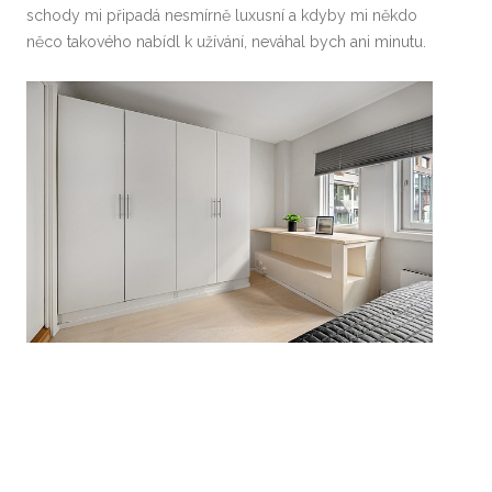
schody mi připadá nesmírně luxusní a kdyby mi někdo
něco takového nabídl k užívání, neváhal bych ani minutu.
Vestavěné skříně
https://sten-skrine.cz/
zkrátka mohou
být umístěné nejen v ložnicích či předsíních, ale mohou
vyplnit i další prostory, jako jsou schodiště, výklenky
nebo šikmé stěny v podkrovních prostorách. Skříně