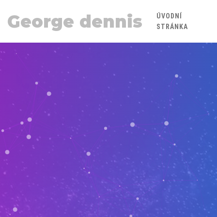
George dennis
ÚVODNÍ
STRÁNKA