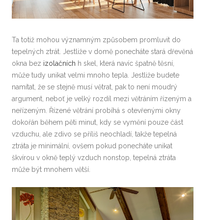
Ta totiž mohou významným způsobem promluvit do
tepelných ztrát. Jestliže v domě ponecháte stará dřevěná
okna bez
izolačních
h skel, která navíc špatně těsní,
může tudy unikat velmi mnoho tepla. Jestliže budete
namítat, že se stejně musí větrat, pak to není moudrý
argument, neboť je velký rozdíl mezi větráním řízeným a
neřízeným. Řízené větrání probíhá s otevřenými okny
dokořán během pěti minut, kdy se vymění pouze část
vzduchu, ale zdivo se příliš neochladí, takže tepelná
ztráta je minimální, ovšem pokud ponecháte unikat
škvírou v okně teplý vzduch nonstop, tepelná ztráta
může být mnohem větší.