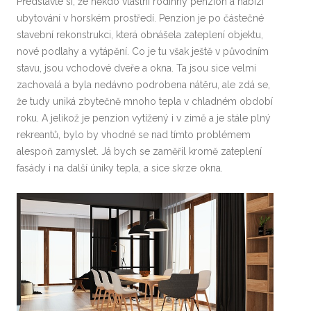
Představte si, že někdo vlastní rodinný penzion a nabízí
ubytování v horském prostředí. Penzion je po částečné
stavební rekonstrukci, která obnášela zateplení objektu,
nové podlahy a vytápění. Co je tu však ještě v původním
stavu, jsou vchodové dveře a okna. Ta jsou sice velmi
zachovalá a byla nedávno podrobena nátěru, ale zdá se,
že tudy uniká zbytečně mnoho tepla v chladném období
roku. A jelikož je penzion vytížený i v zimě a je stále plný
rekreantů, bylo by vhodné se nad tímto problémem
alespoň zamyslet. Já bych se zaměřil kromě zateplení
fasády i na další úniky tepla, a sice skrze okna.