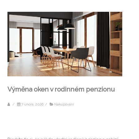
Výměna oken v rodinném penzionu
/
7 února, 2026
/
Nakupování