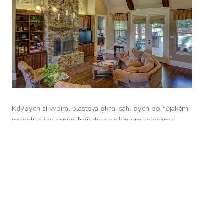
Kdybych si vybíral plastová okna, sáhl bych po nějakém
modelu s izolačními trojskly a systémem se dvěma
těsněními. Taková okna mohou být kupříkladu okna
EkoSun 6 domo-okna.cz
. Jsou to okna šestikomorová, s
montážní hloubkou 81 mm. Tři izolační skla se starají o
velmi dobrou tepelnou izolaci, kdy se v zimě dá ušetřit
více peněz za vytápění a v létě zas za provoz
klimatizace. Tato okna také dobře izolují od hluku z
vnějšího prostředí a jsou velmi dobře vodotěsná, takže
nepropustí dovnitř vodu ani při extrémních výkyvech